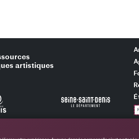
A
essources
A
ques artistiques
F
R
É
etter de la MPAA