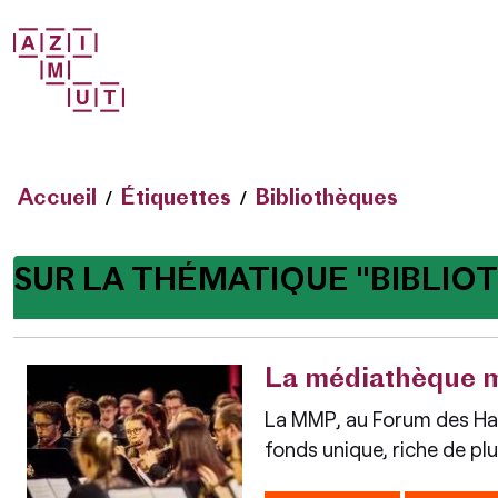
Accueil
Étiquettes
Bibliothèques
SUR LA THÉMATIQUE "BIBLIOT
La médiathèque mu
La MMP, au Forum des Hal
fonds unique, riche de pl