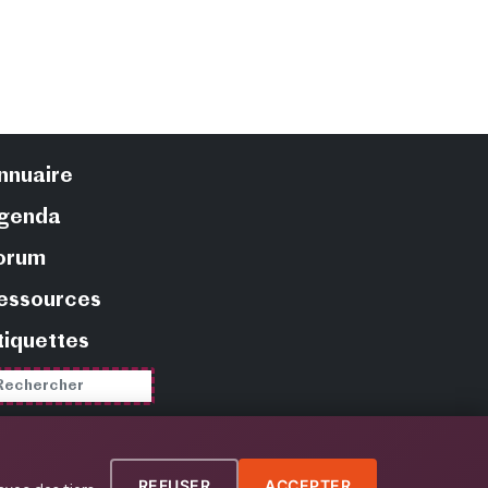
nnuaire
genda
orum
essources
tiquettes
REFUSER
ACCEPTER