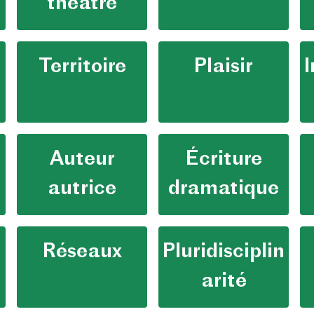
théâtre
Territoire
Plaisir
I
Auteur
Écriture
autrice
dramatique
Réseaux
Pluridisciplin
arité