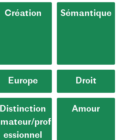
Création
Sémantique
Europe
Droit
Distinction
Amour
mateur/prof
essionnel