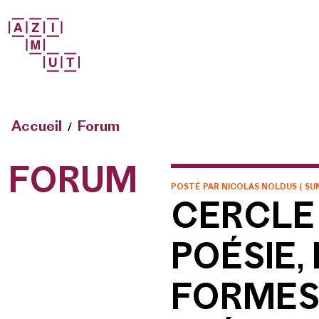
Accueil
Forum
FORUM
POSTÉ PAR
NICOLAS NOLDUS
(
SU
CERCLE 
POÉSIE,
FORMES 