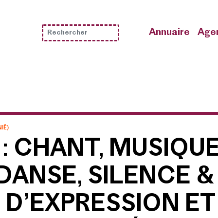
Annuaire
Annuaire
Annuaire
Annuaire
Age
Age
Age
Age
NIĒ
)
: CHANT, MUSIQUE
 DANSE, SILENCE 
D’EXPRESSION ET