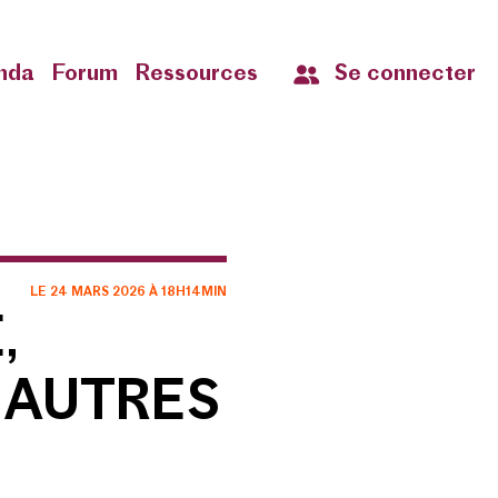
nda
nda
nda
nda
Forum
Forum
Forum
Forum
Ressources
Ressources
Ressources
Ressources
Se connecter
Se connecter
Se connecter
Se connecter
LE 24 MARS 2026 À 18H14MIN
,
& AUTRES