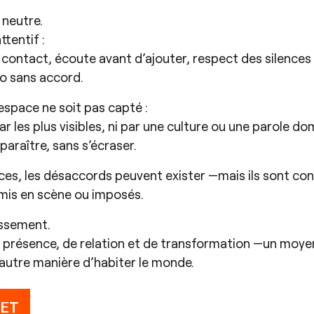
 neutre.
ttentif :
ontact, écoute avant d’ajouter, respect des silences 
to sans accord.
l’espace ne soit pas capté :
i par les plus visibles, ni par une culture ou une parole d
paraître, sans s’écraser.
ences, les désaccords peuvent exister —mais ils sont co
mis en scène ou imposés.
tissement.
e présence, de relation et de transformation —un moyen
autre manière d’habiter le monde.
JET