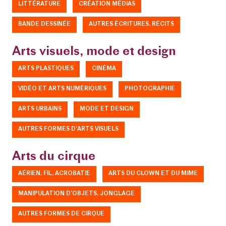
LITTÉRATURE
CRÉATION MÉDIAS
BANDE DESSINÉE
AUTRES ÉCRITURES, RÉCITS
Arts visuels, mode et design
ARTS PLASTIQUES
CINÉMA
VIDÉO ET ARTS NUMÉRIQUES
PHOTOGRAPHIE
ARTS URBAINS
MODE ET DESIGN
AUTRES FORMES D’ARTS VISUELS
Arts du cirque
AÉRIEN, FIL, ACROBATIE
ARTS DU CLOWN ET DU MIME
MANIPULATION D’OBJETS, JONGLAGE
AUTRES FORMES DE CIRQUE