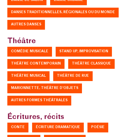
DANSE DE SALON
DANSE URBAINE
DANSES TRADITIONNELLES, RÉGIONALES OU DU MONDE
AUTRES DANSES
Théâtre
COMÉDIE MUSICALE
STAND UP, IMPROVISATION
THÉÂTRE CONTEMPORAIN
THÉÂTRE CLASSIQUE
THÉÂTRE MUSICAL
THÉÂTRE DE RUE
MARIONNETTE, THÉÂTRE D’OBJETS
AUTRES FORMES THÉÂTRALES
Écritures, récits
CONTE
ÉCRITURE DRAMATIQUE
POÉSIE